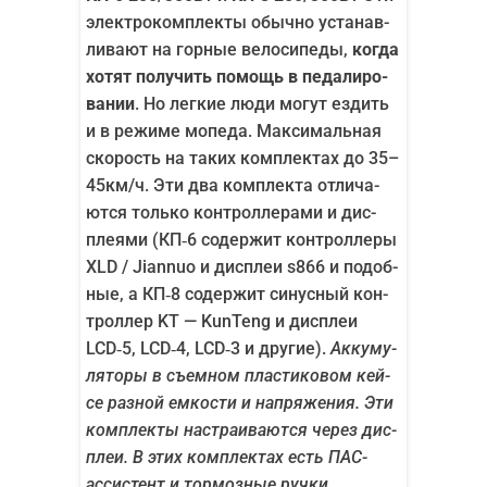
элек­тро­ком­плек­ты обыч­но уста­нав­
ли­ва­ют на гор­ные вело­си­пе­ды,
когда
хотят полу­чить помощь в педа­ли­ро­
ва­нии
. Но лег­кие люди могут ездить
и в режи­ме мопе­да. Мак­си­маль­ная
ско­рость на таких ком­плек­тах до 35–
45км/ч. Эти два ком­плек­та отли­ча­
ют­ся толь­ко кон­трол­ле­ра­ми и дис­
пле­я­ми (КП‑6 содер­жит кон­трол­ле­ры
XLD / Jiannuo и дис­плеи s866 и подоб­
ные, а КП‑8 содер­жит синус­ный кон­
трол­лер KT — KunTeng и дис­плеи
LCD‑5, LCD‑4, LCD‑3 и дру­гие).
Акку­му­
ля­то­ры в съем­ном пла­сти­ко­вом кей­
се раз­ной емко­сти и напря­же­ния. Эти
ком­плек­ты настра­и­ва­ют­ся через дис­
плеи. В этих ком­плек­тах есть ПАС-
асси­стент и тор­моз­ные ручки.