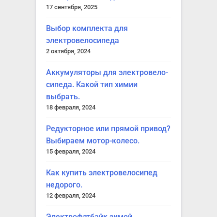
17 сентября, 2025
Выбор ком­плек­та для
электровелосипеда
2 октября, 2024
Акку­му­ля­то­ры для элек­тро­ве­ло­
си­пе­да. Какой тип химии
выбрать.
18 февраля, 2024
Редук­тор­ное или пря­мой при­вод?
Выби­ра­ем мотор-колесо.
15 февраля, 2024
Как купить элек­тро­ве­ло­си­пед
недорого.
12 февраля, 2024
Элек­тро­ф­эт­байк зимой