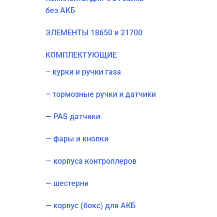
без АКБ
ЭЛЕ­МЕН­ТЫ 18650 и 21700
КОМ­ПЛЕК­ТУ­Ю­ЩИЕ
– кур­ки и руч­ки газа
– тор­моз­ные руч­ки и датчики
— PAS датчики
— фары и кнопки
— кор­пу­са контроллеров
— шестер­ни
— кор­пус (бокс) для АКБ