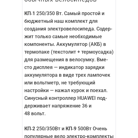
КП‑1
250/350 Вт. Самый про­стой и
бюд­жет­ный наш ком­плект для
созда­ния элек­тро­ве­ло­си­пе­да. Содер­
жит толь­ко самые необ­хо­ди­мые
ком­по­нен­ты. Акку­му­ля­тор (АКБ) в
тер­мо­па­ке (тек­сто­лит + тер­мо­усад­ка)
для раз­ме­ще­ния в вело­сум­ку. Вме­
сто дис­плея — инди­ка­тор заряд­ки
акку­му­ля­то­ра в виде трех лам­по­чек
или вольт­метр, не тре­бу­ю­щий
настрой­ки — нажал курок и поехал.
Синус­ный кон­трол­лер HUAWEI под­
дер­жи­ва­ет напря­же­ние 36 и
48 вольт.
КП‑2
250/​350Вт и
КП‑9
500Вт Очень
попу­ляр­ные вело элек­тро-ком­плек­ты