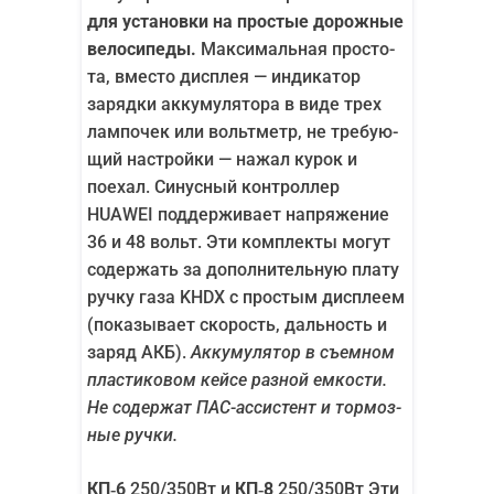
для уста­нов­ки на про­стые дорож­ные
вело­си­пе­ды.
Мак­си­маль­ная про­сто­
та, вме­сто дис­плея — инди­ка­тор
заряд­ки акку­му­ля­то­ра в виде трех
лам­по­чек или вольт­метр, не тре­бу­ю­
щий настрой­ки — нажал курок и
поехал. Синус­ный кон­трол­лер
HUAWEI под­дер­жи­ва­ет напря­же­ние
36 и 48 вольт. Эти ком­плек­ты могут
содер­жать за допол­ни­тель­ную пла­ту
руч­ку газа KHDX с про­стым дис­пле­ем
(пока­зы­ва­ет ско­рость, даль­ность и
заряд АКБ).
Акку­му­ля­тор в съем­ном
пла­сти­ко­вом кей­се раз­ной емко­сти.
Не содер­жат ПАС-асси­стент и тор­моз­
ные ручки.
КП‑6
250/​350Вт и
КП‑8
250/​350Вт Эти