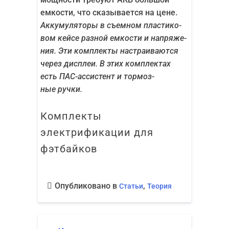
емко­сти, что ска­зы­ва­ет­ся на цене.
Акку­му­ля­то­ры в съем­ном пла­сти­ко­
вом кей­се раз­ной емко­сти и напря­же­
ния. Эти ком­плек­ты настра­и­ва­ют­ся
через дис­плеи. В этих ком­плек­тах
есть ПАС-асси­стент и тор­моз­
ные ручки.
Ком­плек­ты
элек­три­фи­ка­ции для
фэтбайков
Опубликовано в
,
Статьи
Теория