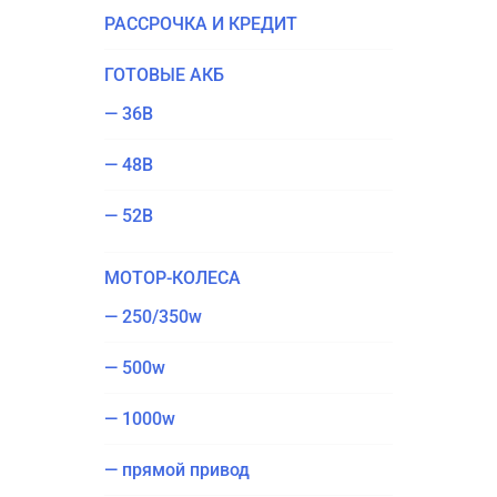
РАС­СРОЧ­КА И КРЕДИТ
ГОТО­ВЫЕ АКБ
— 36В
— 48В
— 52В
МОТОР-КОЛЕ­СА
— 250/​350w
— 500w
— 1000w
— пря­мой привод