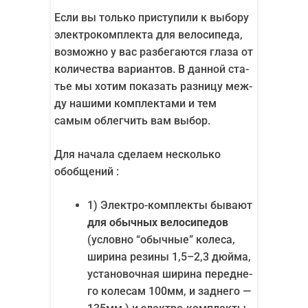
Если вы толь­ко при­сту­пи­ли к выбо­ру
элек­тро­ком­плек­та для вело­си­пе­да,
воз­мож­но у вас раз­бе­га­ют­ся гла­за от
коли­че­ства вари­ан­тов. В дан­ной ста­
тье мы хотим пока­зать раз­ни­цу меж­
ду наши­ми ком­плек­та­ми и тем
самым облег­чить вам выбор.
Для нача­ла сде­ла­ем несколь­ко
обобщений :
1) Элек­тро-ком­плек­ты быва­ют
для обыч­ных вело­си­пе­дов
(услов­но “обыч­ные” коле­са,
шири­на рези­ны 1,5–2,3 дюй­ма,
уста­но­воч­ная шири­на перед­не­
го коле­сам 100мм, и зад­не­го —