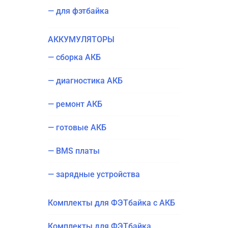
— для фэтбайка
АККУ­МУ­ЛЯ­ТО­РЫ
— сбор­ка АКБ
— диа­гно­сти­ка АКБ
— ремонт АКБ
— гото­вые АКБ
— BMS платы
— заряд­ные устройства
Ком­плек­ты для ФЭТ­бай­ка с АКБ
Ком­плек­ты для ФЭТ­бай­ка