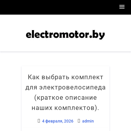
Перейти
к
содержимому
Как выбрать ком­плект
для элек­тро­ве­ло­си­пе­да
(крат­кое опи­са­ние
наших комплектов).
4 февраля, 2026
admin