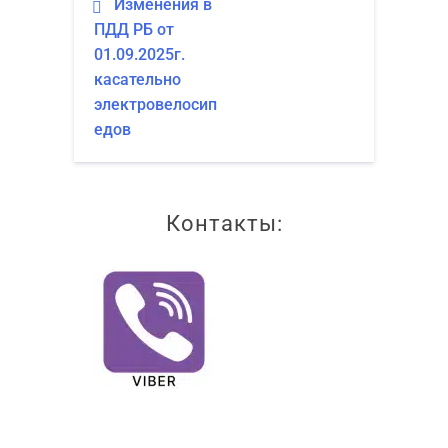
Навигация
Изме­не­ния в
ПДД РБ от
по
01.09.2025г.
записям
каса­тель­но
электровелосип
едов
Контакты: