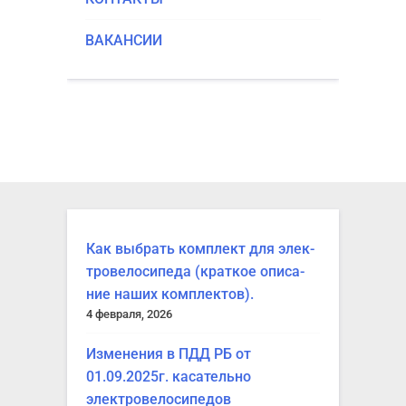
ВАКАН­СИИ
Как выбрать ком­плект для элек­
тро­ве­ло­си­пе­да (крат­кое опи­са­
ние наших комплектов).
4 февраля, 2026
Изме­не­ния в ПДД РБ от
01.09.2025г. каса­тель­но
электровелосипедов