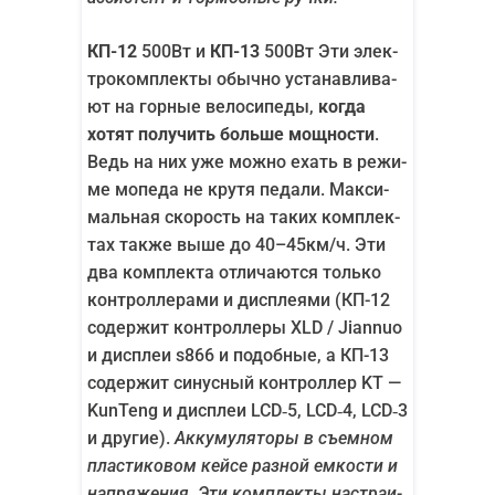
КП-12
500Вт и
КП-13
500Вт Эти элек­
тро­ком­плек­ты обыч­но уста­нав­ли­ва­
ют на гор­ные вело­си­пе­ды,
когда
хотят полу­чить боль­ше мощ­но­сти
.
Ведь на них уже мож­но ехать в режи­
ме мопе­да не кру­тя педа­ли. Мак­си­
маль­ная ско­рость на таких ком­плек­
тах так­же выше до 40–45км/ч. Эти
два ком­плек­та отли­ча­ют­ся толь­ко
кон­трол­ле­ра­ми и дис­пле­я­ми (КП-12
содер­жит кон­трол­ле­ры XLD / Jiannuo
и дис­плеи s866 и подоб­ные, а КП-13
содер­жит синус­ный кон­трол­лер KT —
KunTeng и дис­плеи LCD‑5, LCD‑4, LCD‑3
и дру­гие).
Акку­му­ля­то­ры в съем­ном
пла­сти­ко­вом кей­се раз­ной емко­сти и
напря­же­ния. Эти ком­плек­ты настра­и­