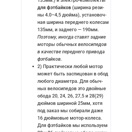
135мм.) и элек­тро-ком­плек­ты
для фэт­бай­ков
(шири­на рези­
ны 4.0–4,5 дюй­ма), уста­но­воч­
ная шири­на перед­не­го коле­сам
135мм, и зад­не­го — 190мм.
Поэто­му, ино­гда ста­вят зад­ние
мото­ры обыч­ных вело­си­пе­дов
в каче­стве перед­не­го при­во­да
фэтбайков.
2) Прак­ти­че­ски любой мотор
может быть заспи­цо­ван в обод
любо­го диа­мет­ра. Для обыч­
ных вело­си­пе­дов это двой­ные
обо­да 20, 24, 26, 27,5 и 28(29)
дюй­мов шири­ной 25мм, хотя
под заказ мы соби­ра­ли даже
16 дюй­мо­вые мотор-коле­са.
Для фэт­бай­ков мы исполь­зу­ем