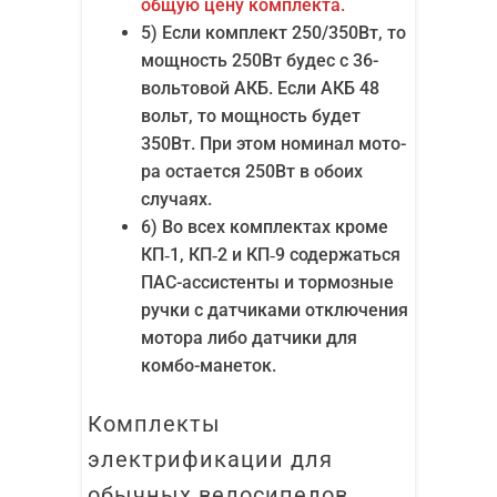
общую цену комплекта.
5) Если ком­плект 250/​350Вт, то
мощ­ность 250Вт будес с 36-
воль­то­вой АКБ. Если АКБ 48
вольт, то мощ­ность будет
350Вт. При этом номи­нал мото­
ра оста­ет­ся 250Вт в обо­их
случаях.
6) Во всех ком­плек­тах кро­ме
КП‑1, КП‑2 и КП‑9 содер­жать­ся
ПАС-асси­стен­ты и тор­моз­ные
руч­ки с дат­чи­ка­ми отклю­че­ния
мото­ра либо дат­чи­ки для
комбо-манеток.
Ком­плек­ты
элек­три­фи­ка­ции для
обыч­ных велосипедов