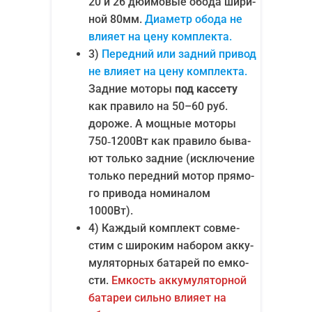
20 и 26 дюй­мо­вые обо­да шири­
ной 80мм.
Диа­метр обо­да не
вли­я­ет на цену комплекта.
3)
Перед­ний или зад­ний при­вод
не вли­я­ет на цену ком­плек­та.
Зад­ние мото­ры
под кас­се­ту
как пра­ви­ло на 50–60 руб.
доро­же. А мощ­ные мото­ры
750‑1200Вт как пра­ви­ло быва­
ют толь­ко зад­ние (исклю­че­ние
толь­ко перед­ний мотор пря­мо­
го при­во­да номи­на­лом
1000Вт).
4) Каж­дый ком­плект сов­ме­
стим с широ­ким набо­ром акку­
му­ля­тор­ных бата­рей по емко­
сти.
Емкость акку­му­ля­тор­ной
бата­реи силь­но вли­я­ет на