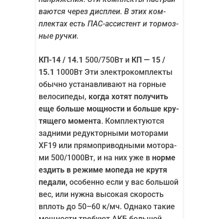
ва­ют­ся через дис­плеи. В этих ком­
плек­тах есть ПАС-асси­стент и тор­моз­
ные ручки.
КП-14 / 14.1
500/​750Вт и
КП — 15 /
15.1
1000Вт Эти элек­тро­ком­плек­ты
обыч­но уста­нав­ли­ва­ют на гор­ные
вело­си­пе­ды,
когда хотят полу­чить
еще боль­ше мощ­но­сти и боль­ше кру­
тя­ще­го момен­та
. Ком­плек­ту­ют­ся
зад­ни­ми редук­тор­ны­ми мото­ра­ми
XF19 или пря­мо­при­вод­ны­ми мото­ра­
ми 500/​1000Вт, и на них уже в
нор­ме
ездить в режи­ме мопе­да не кру­тя
педа­ли,
осо­бен­но если у вас боль­шой
вес, или нуж­на высо­кая ско­рость
вплоть до 50–60 к/​мч. Одна­ко такие
мощ­но­сти тре­бу­ют АКБ боль­шой